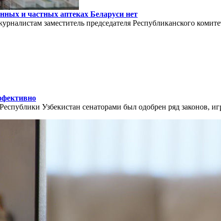
енных и частных аптеках Беларуси нет
урналистам заместитель председателя Республиканского комите
ффективно
еспублики Узбекистан сенаторами был одобрен ряд законов, и