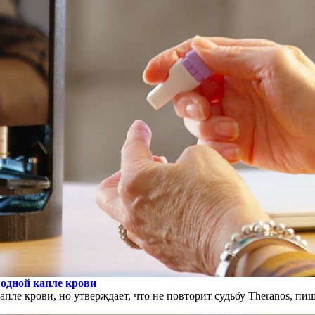
 одной капле крови
апле крови, но утверждает, что не повторит судьбу Theranos, пи