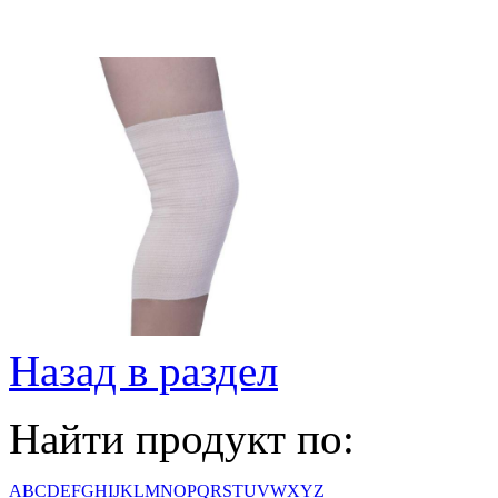
Назад в раздел
Найти продукт по:
A
B
C
D
E
F
G
H
I
J
K
L
M
N
O
P
Q
R
S
T
U
V
W
X
Y
Z