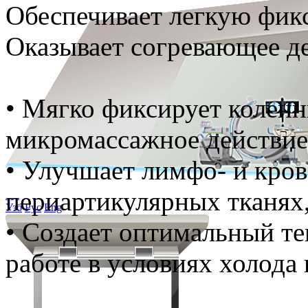
Обеспечивает легкую фикс
Оказывает согревающее де
• Мягко фиксирует коленн
микромассажное действие
• Улучшает лимфо- и кро
периартикулярных тканях,
Узб
Рус
Eng
• Создает оптимальный т
работе в условиях холода 