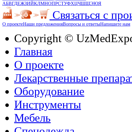
А
Б
В
Г
Д
Е
Ж
З
И
Й
К
Л
М
Н
О
П
Р
С
Т
У
Ф
Х
Ц
Ч
Ш
Щ
Э
Ю
Я
Связаться с пр
О проекте
Наши предложения
Вопросы и ответы
Напишите нам
Copyright © UzMedExp
Главная
О проекте
Лекарственные препара
Оборудование
Инструменты
Мебель
Спецодежда