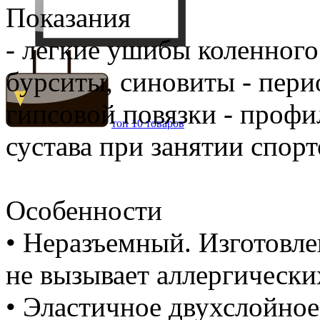
Показания
- легкие ушибы коленного 
бурситы, синовиты - пери
гипсовой повязки - профи
топ 10 товаров
сустава при занятии спор
Особенности
• Неразъемный. Изготовле
не вызывает аллергически
• Эластичное двухслойное