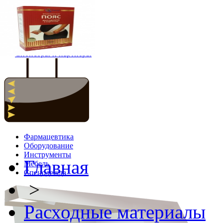
Главная
Новости
Спонсоры и партнёры
Фармацевтика
Оборудование
Инструменты
Главная
Мебель
Спецодежда
>
Расходные материалы