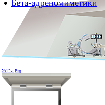
Бета-адреномиметики
Узб
Рус
Eng