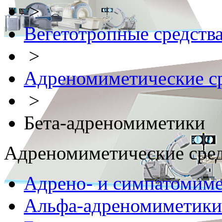
>
Вегетотропные средств
>
Адреномиметические ср
>
Бета-адреномиметики
Адреномиметические сред
Адрено- и симпатомимет
Альфа-адреномиметики