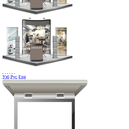
Узб
Рус
Eng