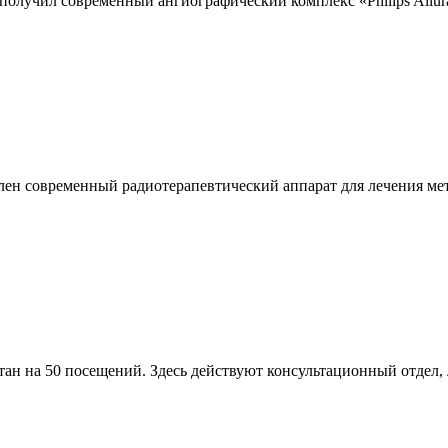
учил современный ангиографический комплекс «Philips Allura 
лен современный радиотерапевтический аппарат для лечения ме
тан на 50 посещений. Здесь действуют консультационный отдел,