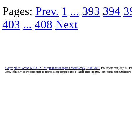
Pages:
Prev.
1
...
393
394
3
403
...
408
Next
Copyright © WWW.MED.UZ - Медицинский портал Узбекистана, 2005-2011
Все права защищены. Вс
дальнейшему воспроизведению и/или распространению в какой-либо форме, иначе как с письменного