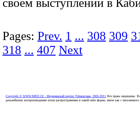
своем выступлении в Каби
Pages:
Prev.
1
...
308
309
3
318
...
407
Next
Copyright © WWW.MED.UZ - Медицинский портал Узбекистана, 2005-2011
Все права защищены. Вс
дальнейшему воспроизведению и/или распространению в какой-либо форме, иначе как с письменного