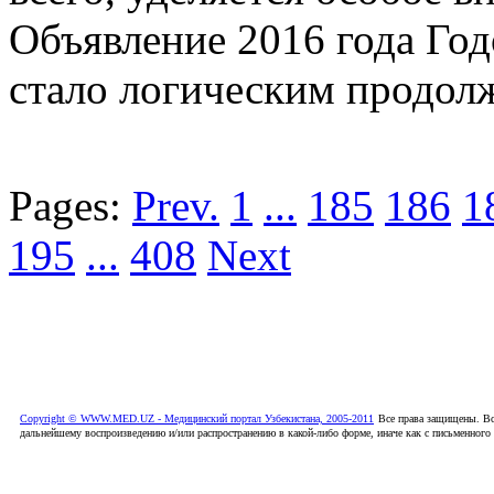
Объявление 2016 года Год
стало логическим продолж
Pages:
Prev.
1
...
185
186
1
195
...
408
Next
Copyright © WWW.MED.UZ - Медицинский портал Узбекистана, 2005-2011
Все права защищены. Вс
дальнейшему воспроизведению и/или распространению в какой-либо форме, иначе как с письменного