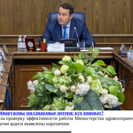
 обнаружены миллиардные потери: кто виноват?
ела проверку эффективности работы Министерства здравоохране
атам аудита выявлены нарушения.