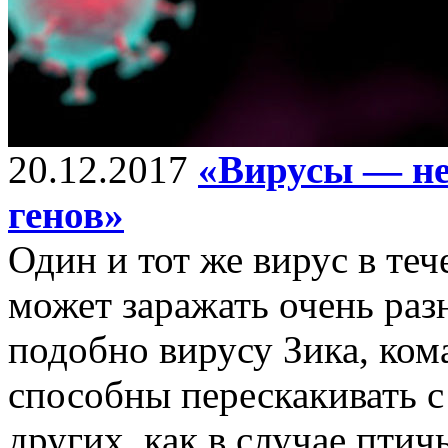
20.12.2017
«Вирусы — не
генов»
Один и тот же вирус в те
может заражать очень ра
подобно вирусу Зика, ком
способны перескакивать 
других, как в случае птич