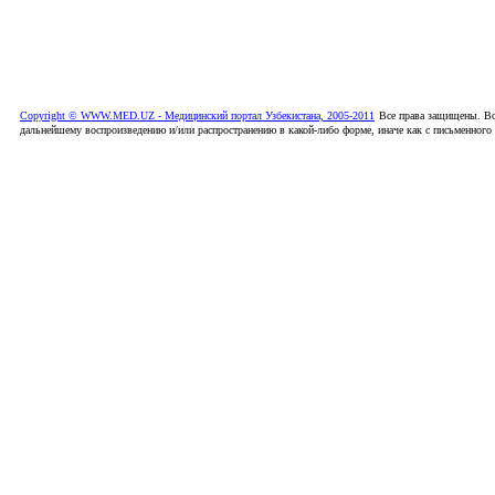
Copyright © WWW.MED.UZ - Медицинский портал Узбекистана, 2005-2011
Все права защищены. Вс
дальнейшему воспроизведению и/или распространению в какой-либо форме, иначе как с письменного