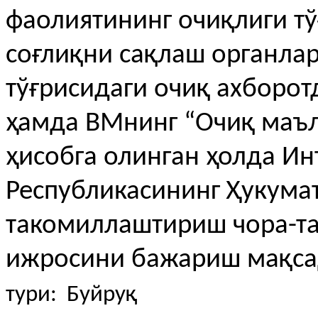
фаолиятининг очиқлиги т
соғлиқни сақлаш органлар
тўғрисидаги очиқ ахбор
ҳамда ВМнинг “Очиқ маъ
ҳисобга олинган ҳолда Ин
Республикасининг Ҳукума
такомиллаштириш чора-та
ижросини бажариш мақса
тури: Буйруқ