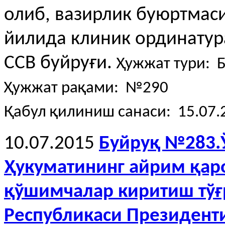
олиб, вазирлик буюртмаси
йилида клиник ординатура
ССВ буйруғи.
Ҳужжат тури: 
Ҳужжат рақами: №290
Қабул қилиниш санаси: 15.07.
10.07.2015
Буйруқ №283.
Ҳукуматининг айрим қар
қўшимчалар киритиш тўғ
Республикаси Президент