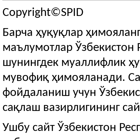
Copyright©SPID
Барча ҳуқуқлар ҳимояланг
маълумотлар Ўзбекистон 
шунингдек муаллифлик ҳу
мувофиқ ҳимояланади. С
фойдаланиш учун Ўзбекис
сақлаш вазирлигининг сай
Ушбу сайт Ўзбекистон Рес