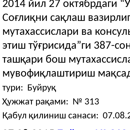
2014 йил 27 октябрдаги “
Соғлиқни сақлаш вазирли
мутахассислари ва консул
этиш тўғрисида”ги 387-со
ташқари бош мутахассисл
мувофиқлаштириш мақсад
тури: Буйруқ
Ҳужжат рақами: № 313
Қабул қилиниш санаси: 07.08.