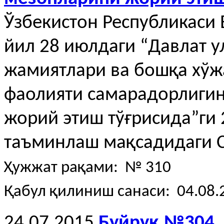
Ўзбекистон Республикаси
йил 28 июлдаги “Давлат 
жамиятлари ва бошқа хўж
фаолияти самарадорлиги
жорий этиш тўғрисида”ги
таъминлаш мақсадидаги С
Ҳужжат рақами: № 310
Қабул қилиниш санаси: 04.08.
24.07.2015
Буйруқ №304.