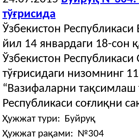
тўғрисида
Ўзбекистон Республикаси
йил 14 январдаги 18-сон 
Ўзбекистон Республикаси 
тўғрисидаги низомнинг 1
“Вазифаларни тақсимлаш 
Республикаси соғлиқни с
Ҳужжат тури: Буйруқ
Ҳужжат рақами: №304