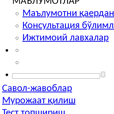
МАЪЛУМОТЛАР
Маълумотни қаердан
Консультация бўлим
Ижтимоий лавхалар
Савол-жавоблар
Мурожаат қилиш
Тест топшириш