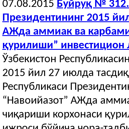
07.08.2015
Буйруқ № 312.
Президентининг 2015 йил
АЖда аммиак ва карбами
қурилиши” инвестицион 
Ўзбекистон Республикаси
2015 йил 27 июлда тасдиқ
Республикаси Президенти
“Навоийазот” АЖда амми
чиқариши корхонаси қури
ижроси бўйича чора-тадби