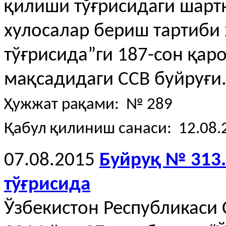
қилиши тўғрисидаги шар
хулосалар бериш тартиби
тўғрисида”ги 187-сон қа
мақсадидаги ССВ буйруғи
Ҳужжат рақами: № 289
Қабул қилиниш санаси: 12.08.
07.08.2015
Буйруқ № 313
тўғрисида
Ўзбекистон Республикаси