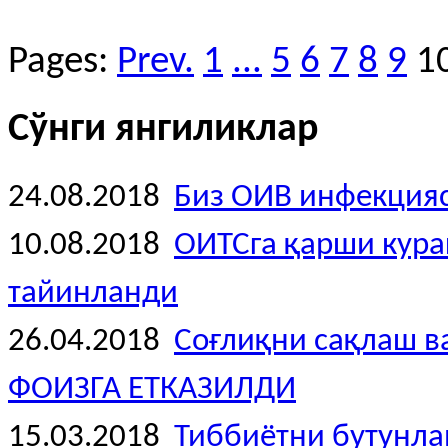
Pages:
Prev.
1
...
5
6
7
8
9
1
Сўнги янгиликлар
24.08.2018
Биз ОИВ инфекция
10.08.2018
ОИТСга қарши кура
тайинланди
26.04.2018
Соғлиқни сақлаш 
ФОИЗГА ЕТКАЗИЛДИ
15.03.2018
Тиббиётни бутунлай