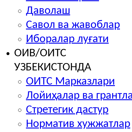
Даволаш
Савол ва жавоблар
Иборалар луғати
ОИВ/ОИТС
УЗБЕКИСТОНДА
ОИТС Марказлари
Лойиҳалар ва грантл
Стретегик дастур
Норматив хужжатлар