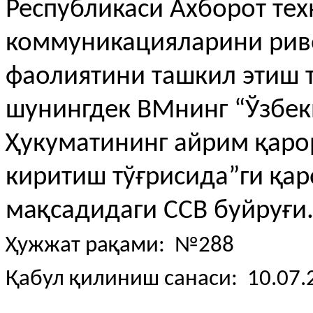
Республикаси Ахборот тех
коммуникацияларини рив
фаолиятини ташкил этиш 
шунингдек ВМнинг “Ўзбек
Ҳукуматининг айрим қаро
киритиш тўғрисида”ги қа
мақсадидаги ССВ буйруғи
Ҳужжат рақами: №288
Қабул қилиниш санаси: 10.07.