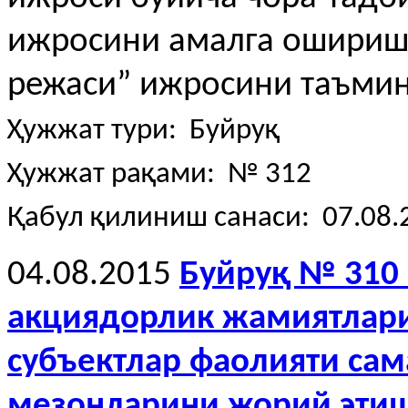
ижросини амалга ошириш
режаси” ижросини таъмин
Ҳужжат тури: Буйруқ
Ҳужжат рақами: № 312
Қабул қилиниш санаси: 07.08.
04.08.2015
Буйруқ № 310 
акциядорлик жамиятлари
субъектлар фаолияти са
мезонларини жорий этиш 