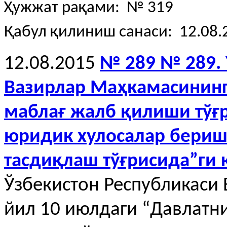
Ҳужжат рақами: № 319
Қабул қилиниш санаси: 12.08.
12.08.2015
№ 289 № 289. 
Вазирлар Маҳкамасининг
маблағ жалб қилиши тўғ
юридик хулосалар бериш
тасдиқлаш тўғрисида”ги
Ўзбекистон Республикаси
йил 10 июлдаги “Давлатн