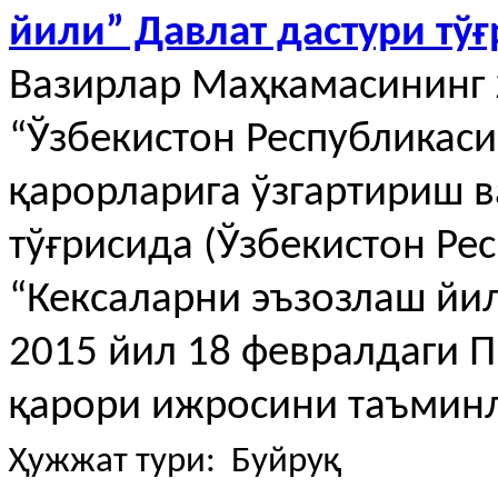
йили” Давлат дастури тў
Вазирлар Маҳкамасининг 
“Ўзбекистон Республикас
қарорларига ўзгартириш 
тўғрисида (Ўзбекистон Ре
“Кексаларни эъзозлаш йил
2015 йил 18 февралдаги П
қарори ижросини таъминл
Ҳужжат тури: Буйруқ