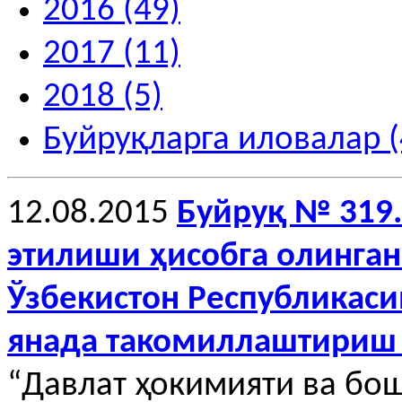
2016 (49)
2017 (11)
2018 (5)
Буйруқларга иловалар (
12.08.2015
Буйруқ № 319
этилиши ҳисобга олинган
Ўзбекистон Республикаси
янада такомиллаштириш 
“Давлат ҳокимияти ва бо