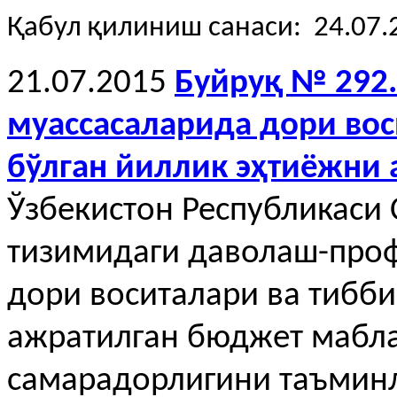
Қабул қилиниш санаси: 24.07.
21.07.2015
Буйруқ № 292
муассасаларида дори вос
бўлган йиллик эҳтиёжни 
Ўзбекистон Республикаси 
тизимидаги даволаш-проф
дори воситалари ва тибб
ажратилган бюджет мабл
самарадорлигини таъминл