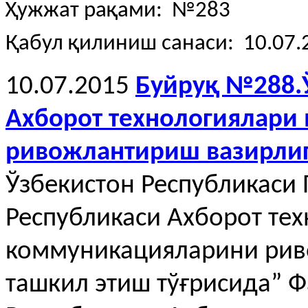
Ҳужжат рақами: №283
Қабул қилиниш санаси: 10.07.
10.07.2015
Буйруқ №288.
Ахборот технологиялари
ривожлантириш вазирлиг
Ўзбекистон Республикаси
Республикаси Ахборот тех
коммуникацияларини рив
ташкил этиш тўғрисида” 