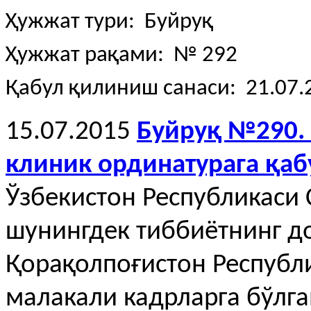
Ҳужжат тури: Буйруқ
Ҳужжат рақами: № 292
Қабул қилиниш санаси: 21.07.
15.07.2015
Буйруқ №290. 
клиник ординатурага қаб
Ўзбекистон Республикаси 
шунингдек тиббиётнинг д
Қорақолпоғистон Республ
малакали кадрларга бўлга