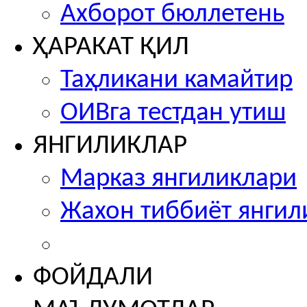
Ахборот бюллетень
ҲАРАКАТ ҚИЛ
Таҳликани камайтир
ОИВга тестдан утиш
ЯНГИЛИКЛАР
Марказ янгиликлари
Жахон тиббиёт янгил
ФОЙДАЛИ