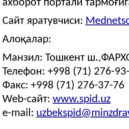
ахборот портали тармоғи
Сайт яратувчиси:
Mednetso
Алоқалар:
Манзил: Тошкент ш.,ФАРХО
Телефон: +998 (71) 276-93-
Факс: +998 (71) 276-37-76
Web-сайт:
www.spid.uz
e-mail:
uzbekspid@minzdra