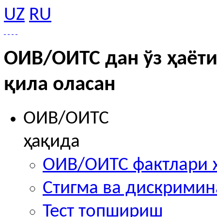
UZ
RU
ОИВ/ОИТС дан ўз ҳаёти
қила оласан
ОИВ/ОИТС
ҳақида
ОИВ/ОИТС фактлари 
Стигма ва дискрими
Тест топшириш