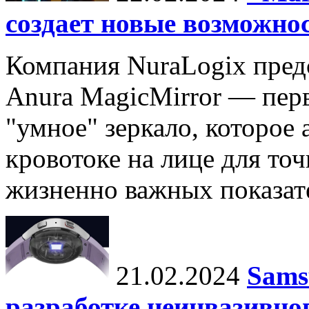
создает новые возможно
Компания NuraLogix пред
Anura MagicMirror — перв
"умное" зеркало, которое
кровотоке на лице для то
жизненно важных показате
21.02.2024
Sams
разработке неинвазивно