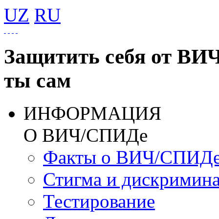
UZ
RU
Защитить себя от ВИ
ты сам
ИНФОРМАЦИЯ
О ВИЧ/СПИДе
Факты о ВИЧ/СПИД
Стигма и дискримин
Тестирование