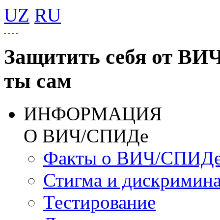
UZ
RU
Защитить себя от ВИ
ты сам
ИНФОРМАЦИЯ
О ВИЧ/СПИДе
Факты о ВИЧ/СПИД
Стигма и дискримин
Тестирование