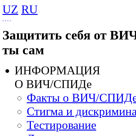
UZ
RU
Защитить себя от ВИ
ты сам
ИНФОРМАЦИЯ
О ВИЧ/СПИДе
Факты о ВИЧ/СПИД
Стигма и дискримин
Тестирование