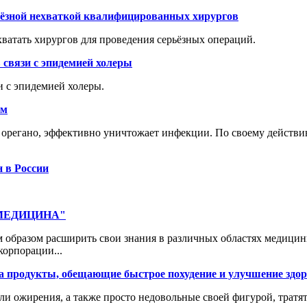
рьёзной нехваткой квалифицированных хирургов
хватать хирургов для проведения серьёзных операций.
 связи с эпидемией холеры
и с эпидемией холеры.
ам
е орегано, эффективно уничтожает инфекции. По своему действи
н в России
 "МЕДИЦИНА"
 образом расширить свои знания в различных областях медицин
корпорации...
а продукты, обещающие быстрое похудение и улучшение здо
ли ожирения, а также просто недовольные своей фигурой, трат