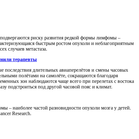
подвергаются риску развития редкой формы лимфомы –
арактеризующаяся быстрым ростом опухоли и неблагоприятным
ех случаев метастаза.
снили терапевты
е последствия длительных авиаперелётов и смены часовых
тельными полётами на самолёте, сокращаются благодаря
еменных зон наблюдаются чаще всего при перелетах с востока
азу подстроиться под другой часовой пояс и климат.
мы – наиболее частой разновидности опухоли мозга у детей.
ncer Research.