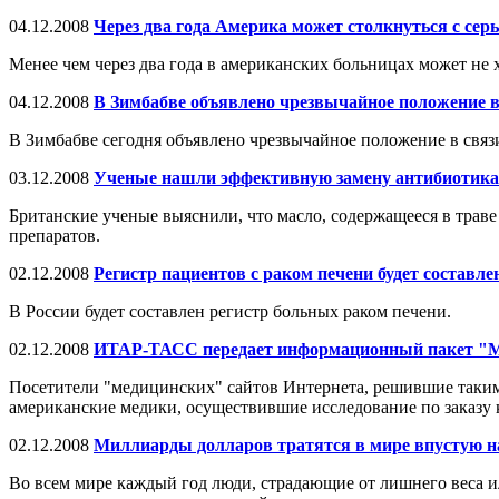
04.12.2008
Через два года Америка может столкнуться с се
Менее чем через два года в американских больницах может не 
04.12.2008
В Зимбабве объявлено чрезвычайное положение в
В Зимбабве сегодня объявлено чрезвычайное положение в связ
03.12.2008
Ученые нашли эффективную замену антибиотик
Британские ученые выяснили, что масло, содержащееся в трав
препаратов.
02.12.2008
Регистр пациентов с раком печени будет составле
В России будет составлен регистр больных раком печени.
02.12.2008
ИТАР-ТАСС передает информационный пакет
Посетители "медицинских" сайтов Интернета, решившие таким
американские медики, осуществившие исследование по заказу 
02.12.2008
Миллиарды долларов тратятся в мире впустую н
Во всем мире каждый год люди, страдающие от лишнего веса и