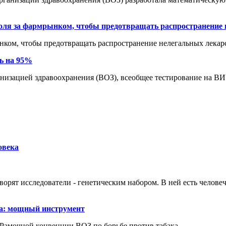
роля за фармрынком, чтобы предотвращать распространение
ынком, чтобы предотвращать распространение нелегальных лекар
ь на 95%
анизацией здравоохранения (ВОЗ), всеобщее тестирование на 
овека
ворят исследователи - генетическим набором. В ней есть человеч
ка: мощный инструмент
Рамочной конвенции ВОЗ по борьбе против табака