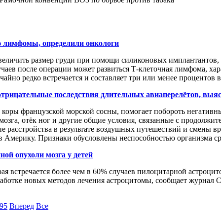
 лимфомы, определили онкологи
личить размер груди при помощи силиконовых имплантантов, 
учаев после операции может развиться Т-клеточная лимфома, х
йно редко встречается и составляет три или менее процентов вс
 отрицательные последствия длительных авиаперелётов, выя
оры французской морской сосны, помогает побороть негативны
 мозга, отёк ног и другие общие условия, связанные с продолжи
 расстройства в результате воздушных путешествий и смены вр
ы в Америку. Признаки обусловлены неспособностью организма ср
ой опухоли мозга у детей
я встречается более чем в 60% случаев пилоцитарной астроцито
аботке новых методов лечения астроцитомы, сообщает журнал Ca
95
Вперед
Все