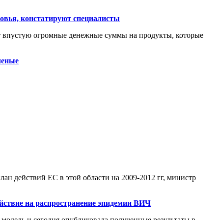
ровья, констатируют специалисты
ят впустую огромные денежные суммы на продукты, которые
ченые
лан действий ЕС в этой области на 2009-2012 гг, министр
ействие на распространение эпидемии ВИЧ
 модель и сегодня опубликовала полученные результаты в