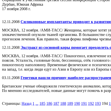
Дурбан, Южная Африка
17 ноября 2008 г.
12.11.2008
Силиконовые имплантанты приводят к развитию
МОСКВА, 12 ноября. /АМИ-ТАСС/ Женщины, которые хотят уве
злокачественной опухоли тканей организма. В большинстве сл
прогнозом лечения. Как правило, такая форма лимфомы чрезвыча
12.11.2008
Экстракт из сосновой коры помогает преодолеть
МОСКВА, 12 ноября. /АМИ-ТАСС/ Пикногенол, извлечение из к
поясов. Усталость, головные боли, бессонница, отёк головного
пикногенолу наполовину. Временные физические и психические
на запад, т.е. когда люди едут из Азии в Европу или из Европ
03.11.2008
Генетики нашли причину наиболее распространенн
Британские ученые обнаружили генетическую аномалию, котора
По мнению исследователей, новые данные могут помочь в разр
Страницы:
Назад
1
...
185
186
187
188
189
190
191
192
193
194
1