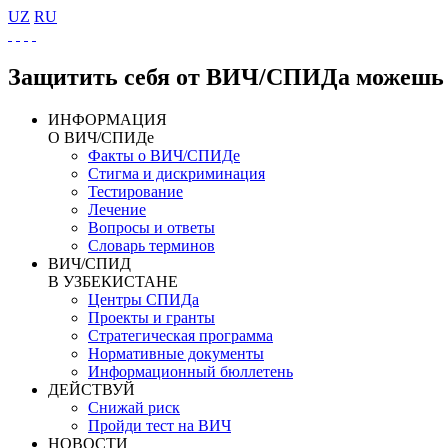
UZ
RU
Защитить себя от ВИЧ/СПИДа можешь 
ИНФОРМАЦИЯ
О ВИЧ/СПИДе
Факты о ВИЧ/СПИДе
Стигма и дискриминация
Тестирование
Лечение
Вопросы и ответы
Словарь терминов
ВИЧ/СПИД
В УЗБЕКИСТАНЕ
Центры СПИДа
Проекты и гранты
Стратегическая программа
Нормативные документы
Информационный бюллетень
ДЕЙСТВУЙ
Снижай риск
Пройди тест на ВИЧ
НОВОСТИ