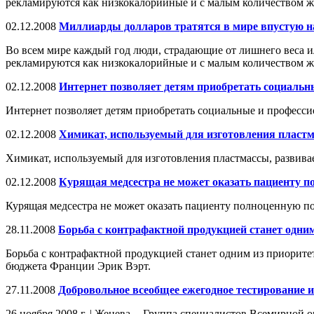
рекламируются как низкокалорийные и с малым количеством ж
02.12.2008
Миллиарды долларов тратятся в мире впустую н
Во всем мире каждый год люди, страдающие от лишнего веса и
рекламируются как низкокалорийные и с малым количеством ж
02.12.2008
Интернет позволяет детям приобретать социаль
Интернет позволяет детям приобретать социальные и професс
02.12.2008
Химикат, используемый для изготовления пластм
Химикат, используемый для изготовления пластмассы, развива
02.12.2008
Курящая медсестра не может оказать пациенту 
Курящая медсестра не может оказать пациенту полноценную п
28.11.2008
Борьба с контрафактной продукцией станет одни
Борьба с контрафактной продукцией станет одним из приоритет
бюджета Франции Эрик Вэрт.
27.11.2008
Добровольное всеобщее ежегодное тестирование и
26 ноября 2008 г. | Женева -- Группа специалистов Всемирной