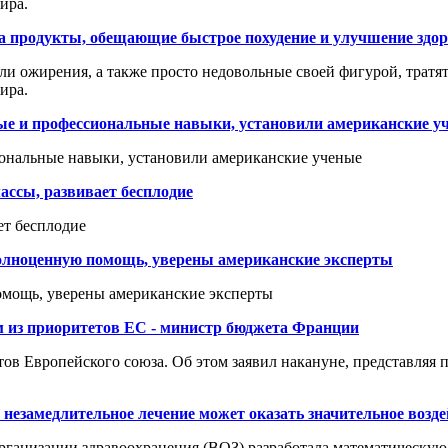
ира.
а продукты, обещающие быстрое похудение и улучшение здо
ли ожирения, а также просто недовольные своей фигурой, трат
ира.
ные и профессиональные навыки, установили американские у
иональные навыки, установили американские ученые
ассы, развивает бесплодие
ет бесплодие
полноценную помощь, уверены американские эксперты
омощь, уверены американские эксперты
м из приоритетов ЕС - министр бюджета Франции
ов Европейского союза. Об этом заявил накануне, представляя п
 незамедлительное лечение может оказать значительное возд
 организации здравоохранения (ВОЗ) разработала математическую