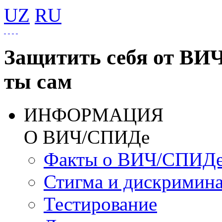
UZ
RU
Защитить себя от ВИ
ты сам
ИНФОРМАЦИЯ
О ВИЧ/СПИДе
Факты о ВИЧ/СПИД
Стигма и дискримин
Тестирование