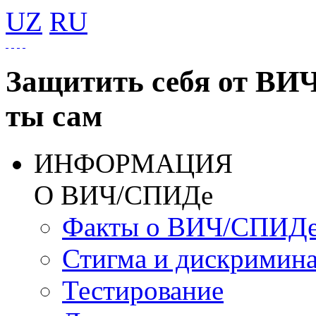
UZ
RU
Защитить себя от ВИ
ты сам
ИНФОРМАЦИЯ
О ВИЧ/СПИДе
Факты о ВИЧ/СПИД
Стигма и дискримин
Тестирование