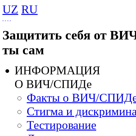
UZ
RU
Защитить себя от ВИ
ты сам
ИНФОРМАЦИЯ
О ВИЧ/СПИДе
Факты о ВИЧ/СПИД
Стигма и дискримин
Тестирование