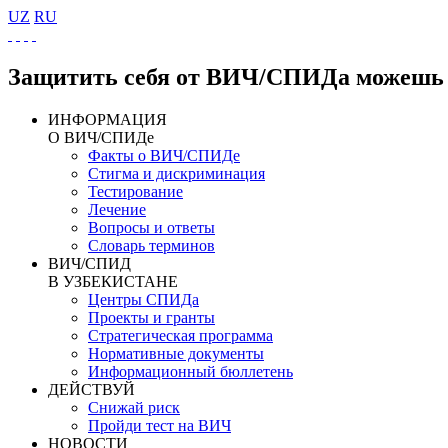
UZ
RU
Защитить себя от ВИЧ/СПИДа можешь 
ИНФОРМАЦИЯ
О ВИЧ/СПИДе
Факты о ВИЧ/СПИДе
Стигма и дискриминация
Тестирование
Лечение
Вопросы и ответы
Словарь терминов
ВИЧ/СПИД
В УЗБЕКИСТАНЕ
Центры СПИДа
Проекты и гранты
Стратегическая программа
Нормативные документы
Информационный бюллетень
ДЕЙСТВУЙ
Снижай риск
Пройди тест на ВИЧ
НОВОСТИ