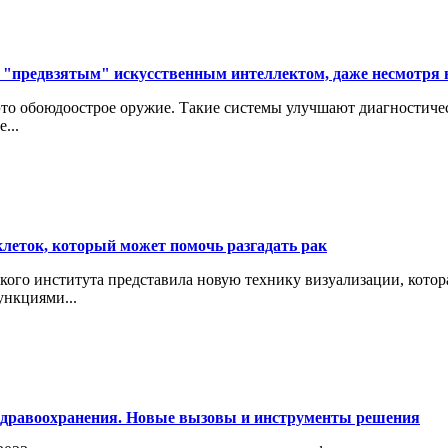
 "предвзятым" искусственным интеллектом, даже несмотря н
это обоюдоострое оружие. Такие системы улучшают диагностиче
...
леток, который может помочь разгадать рак
кого института представила новую технику визуализации, кото
ункциями...
здравоохранения. Новые вызовы и инструменты решения