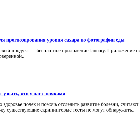
ля прогнозирования уровня сахара по фотографии еды
новый продукт — бесплатное приложение January. Приложение п
веренной...
 узнать, что у вас с почками
 здоровье почек и помочь отследить развитие болезни, считают
ьку существующие скрининговые тесты не могут обнаружить...