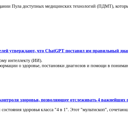
здании Пула доступных медицинских технологий (ПДМТ), которы
елей утверждают, что ChatGPT поставил им правильный диа
ому интеллекту (ИИ).
ации о здоровье, постановки диагнозов и помощи в понимании 
контроля здоровья, позволяющее отслеживать 4 важнейших 
состояния здоровья класса "4 в 1". Этот "мультископ", сочетающ