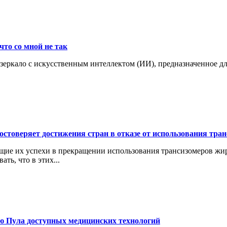
что со мной не так
 зеркало с искусственным интеллектом (ИИ), предназначенное д
остоверяет достижения стран в отказе от использования тр
щие их успехи в прекращении использования трансизомеров жи
ть, что в этих...
ю Пула доступных медицинских технологий