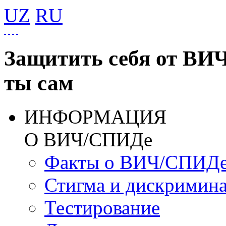
UZ
RU
Защитить себя от ВИ
ты сам
ИНФОРМАЦИЯ
О ВИЧ/СПИДе
Факты о ВИЧ/СПИД
Стигма и дискримин
Тестирование