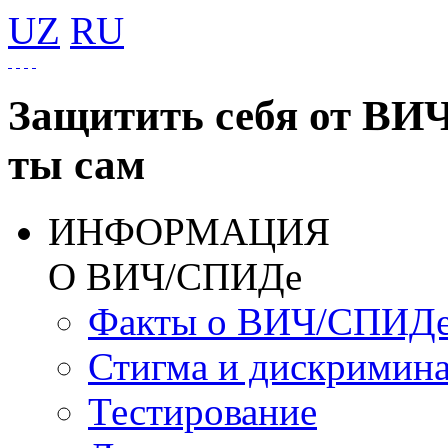
UZ
RU
Защитить себя от ВИ
ты сам
ИНФОРМАЦИЯ
О ВИЧ/СПИДе
Факты о ВИЧ/СПИД
Стигма и дискримин
Тестирование