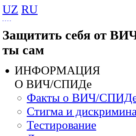
UZ
RU
Защитить себя от ВИ
ты сам
ИНФОРМАЦИЯ
О ВИЧ/СПИДе
Факты о ВИЧ/СПИД
Стигма и дискримин
Тестирование