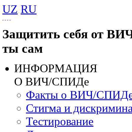
UZ
RU
Защитить себя от ВИ
ты сам
ИНФОРМАЦИЯ
О ВИЧ/СПИДе
Факты о ВИЧ/СПИД
Стигма и дискримин
Тестирование