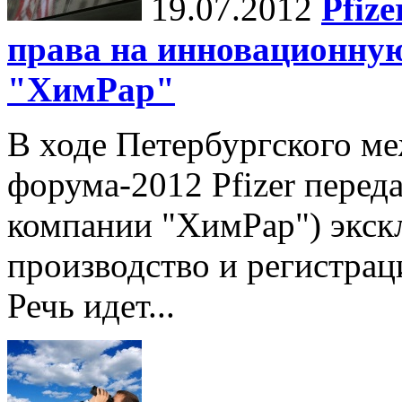
19.07.2012
Pfiz
права на инновационну
"ХимРар"
В ходе Петербургского м
форума-2012 Pfizer перед
компании "ХимРар") экскл
производство и регистра
Речь идет...