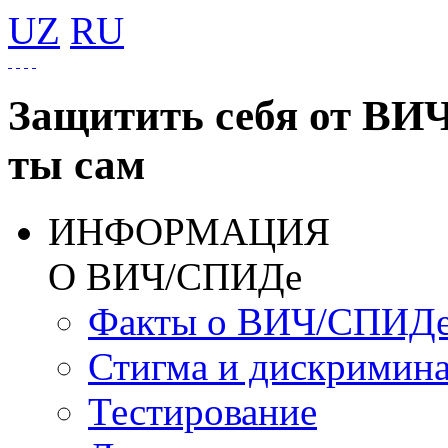
UZ
RU
Защитить себя от ВИ
ты сам
ИНФОРМАЦИЯ
О ВИЧ/СПИДе
Факты о ВИЧ/СПИД
Стигма и дискримин
Тестирование