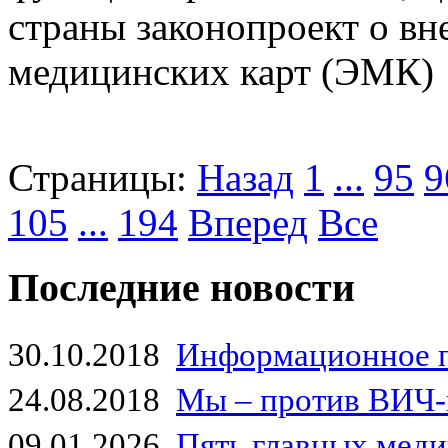
страны законопроект о в
медицинских карт (ЭМК)
Страницы:
Назад
1
...
95
9
105
...
194
Вперед
Все
Последние новости
30.10.2018
Информационное 
24.08.2018
Мы – против ВИЧ-
09.01.2026
Пять главных мед