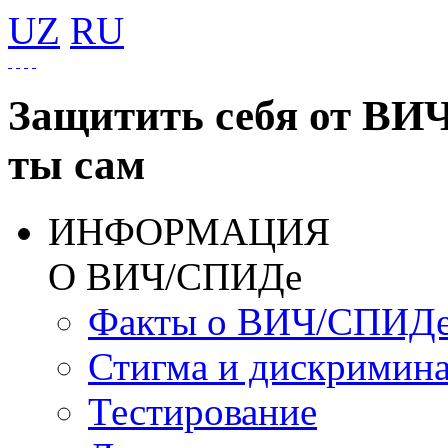
UZ
RU
Защитить себя от ВИ
ты сам
ИНФОРМАЦИЯ
О ВИЧ/СПИДе
Факты о ВИЧ/СПИД
Стигма и дискримин
Тестирование