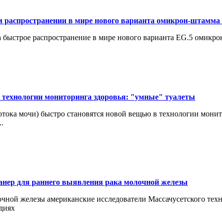
м распространении в мире нового варианта омикрон-штамма
а быстрое распространение в мире нового варианта EG.5 омик
технологии мониторинга здоровья: "умные" туалеты
тока мочи) быстро становятся новой вещью в технологии мони
.
анер для раннего выявления рака молочной железы
ной железы американские исследователи Массачусетского техно
диях