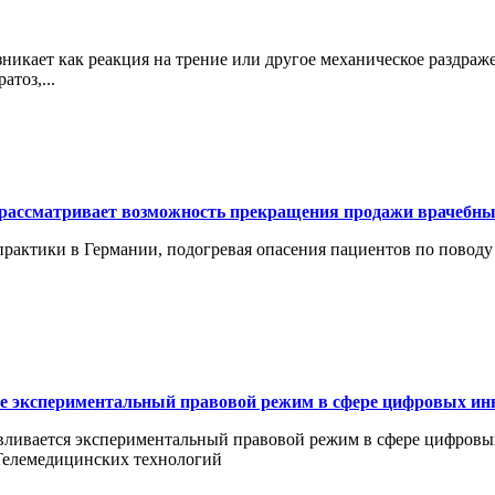
зникает как реакция на трение или другое механическое раздра
атоз,...
 рассматривает возможность прекращения продажи врачебны
ктики в Германии, подогревая опасения пациентов по поводу д
ие экспериментальный правовой режим в сфере цифровых ин
вливается экспериментальный правовой режим в сфере цифровы
Телемедицинских технологий