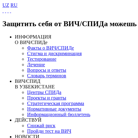
UZ
RU
Защитить себя от ВИЧ/СПИДа можешь 
ИНФОРМАЦИЯ
О ВИЧ/СПИДе
Факты о ВИЧ/СПИДе
Стигма и дискриминация
Тестирование
Лечение
Вопросы и ответы
Словарь терминов
ВИЧ/СПИД
В УЗБЕКИСТАНЕ
Центры СПИДа
Проекты и гранты
Стратегическая программа
Нормативные документы
Информационный бюллетень
ДЕЙСТВУЙ
Снижай риск
Пройди тест на ВИЧ
НОВОСТИ