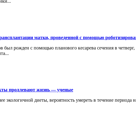
ки...
трансплантации матки, проведенной с помощью роботизирова
в был рожден с помощью планового кесарева сечения в четверг, 
а...
кты продлевают жизнь — ученые
е экологичной диеты, вероятность умереть в течение периода на