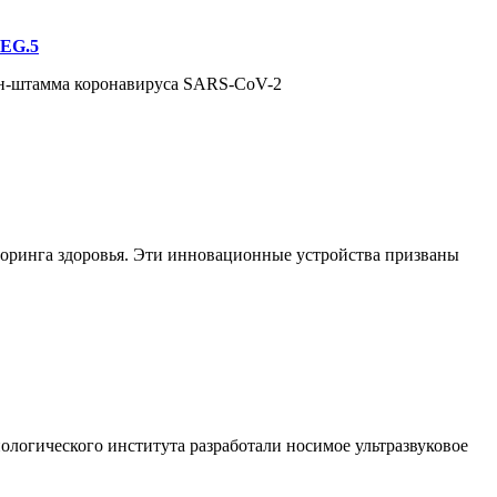
 EG.5
рон-штамма коронавируса SARS-CoV-2
торинга здоровья. Эти инновационные устройства призваны
логического института разработали носимое ультразвуковое