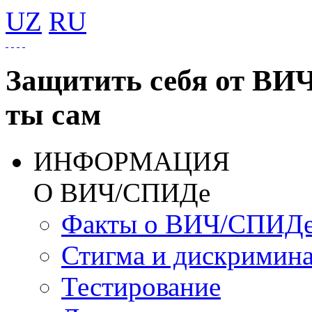
UZ
RU
Защитить себя от ВИ
ты сам
ИНФОРМАЦИЯ
О ВИЧ/СПИДе
Факты о ВИЧ/СПИД
Стигма и дискримин
Тестирование