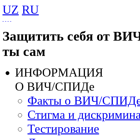
UZ
RU
Защитить себя от ВИ
ты сам
ИНФОРМАЦИЯ
О ВИЧ/СПИДе
Факты о ВИЧ/СПИД
Стигма и дискримин
Тестирование