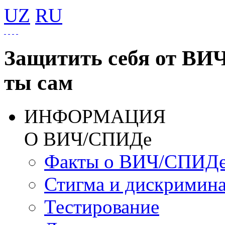
UZ
RU
Защитить себя от ВИ
ты сам
ИНФОРМАЦИЯ
О ВИЧ/СПИДе
Факты о ВИЧ/СПИД
Стигма и дискримин
Тестирование