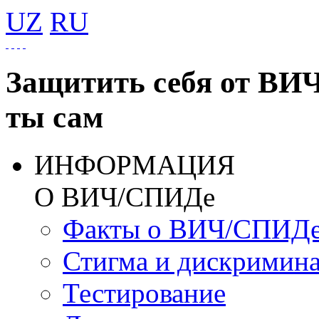
UZ
RU
Защитить себя от ВИ
ты сам
ИНФОРМАЦИЯ
О ВИЧ/СПИДе
Факты о ВИЧ/СПИД
Стигма и дискримин
Тестирование