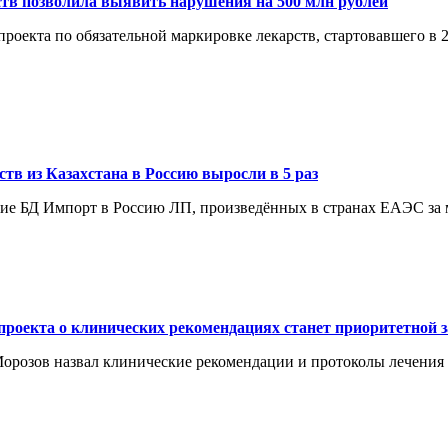
ств позволила выявить нарушения на 500 млн рублей
роекта по обязательной маркировке лекарств, стартовавшего в 2
ств из Казахстана в Россию выросли в 5 раз
е БД Импорт в Россию ЛП, произведённых в странах ЕАЭС за м
роекта о клинических рекомендациях станет приоритетной з
орозов назвал клинические рекомендации и протоколы лечения 