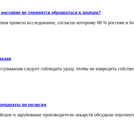
у россияне не торопятся обращаться к врачам?
ния провела исследование, согласно которому 68 % россиян в б
мадан
сульманам следует соблюдать уразу, чтобы не навредить собств
репараты по полисам
йские и зарубежные производители лекарств обсудили перспект