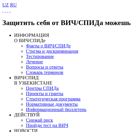
UZ
RU
Защитить себя от ВИЧ/СПИДа можешь 
ИНФОРМАЦИЯ
О ВИЧ/СПИДе
Факты о ВИЧ/СПИДе
Стигма и дискриминация
Тестирование
Лечение
Вопросы и ответы
Словарь терминов
ВИЧ/СПИД
В УЗБЕКИСТАНЕ
Центры СПИДа
Проекты и гранты
Стратегическая программа
Нормативные документы
Информационный бюллетень
ДЕЙСТВУЙ
Снижай риск
Пройди тест на ВИЧ
НОВОСТИ