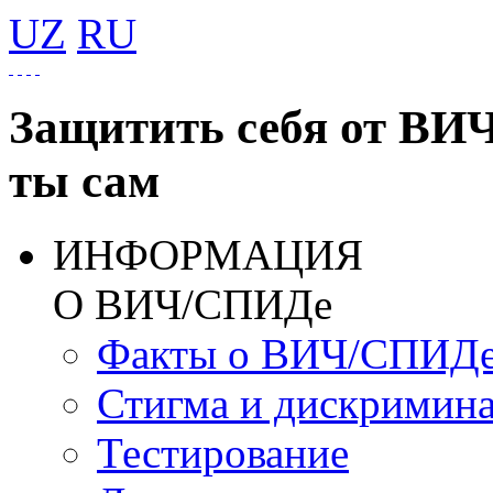
UZ
RU
Защитить себя от ВИ
ты сам
ИНФОРМАЦИЯ
О ВИЧ/СПИДе
Факты о ВИЧ/СПИД
Стигма и дискримин
Тестирование