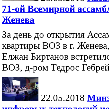
71-ой Всемирной ассамбл
Женева
За день до открытия Ассам
квартиры ВОЗ в г. Женев
Елжан Биртанов встретил
ВОЗ, д-ром Тедрос Гебре
22.05.2018
Минз
цифровых технологий че