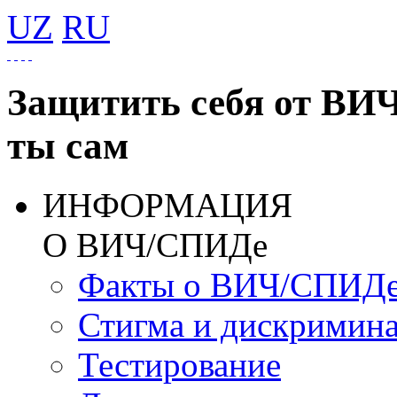
UZ
RU
Защитить себя от ВИ
ты сам
ИНФОРМАЦИЯ
О ВИЧ/СПИДе
Факты о ВИЧ/СПИД
Стигма и дискримин
Тестирование