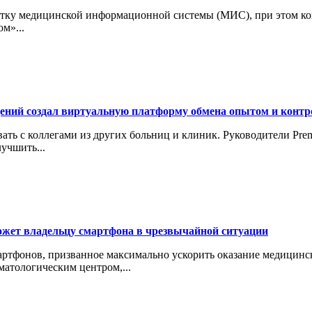
отку медицинской информационной системы (МИС), при этом конт
м»...
ений создал виртуальную платформу обмена опытом и контр
вать с коллегами из других больниц и клиник. Руководители Pr
учшить...
жет владельцу смартфона в чрезвычайной ситуации
артфонов, призванное максимально ускорить оказание медицинс
атологическим центром,...