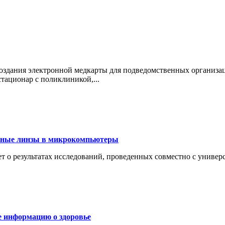
оздания электронной медкарты для подведомственных организа
ационар с поликлиникой,...
тные линзы в микрокомпьютеры
т о результатах исследований, проведенных совместно с универ
е информацию о здоровье