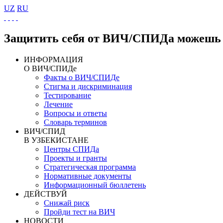
UZ
RU
Защитить себя от ВИЧ/СПИДа можешь 
ИНФОРМАЦИЯ
О ВИЧ/СПИДе
Факты о ВИЧ/СПИДе
Стигма и дискриминация
Тестирование
Лечение
Вопросы и ответы
Словарь терминов
ВИЧ/СПИД
В УЗБЕКИСТАНЕ
Центры СПИДа
Проекты и гранты
Стратегическая программа
Нормативные документы
Информационный бюллетень
ДЕЙСТВУЙ
Снижай риск
Пройди тест на ВИЧ
НОВОСТИ