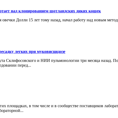
ботает над клонированием шотландских диких кошек
 овечки Долли 15 лет тому назад, начал работу над новым мет
ресадку легких при муковисцидозе
тута Склифосовского и НИИ пульмонологии три месяца назад. П
едовании перед...
огих площадках, в том числе и в сообществе поставщиков лабор
бораторной...