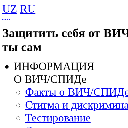
UZ
RU
Защитить себя от ВИ
ты сам
ИНФОРМАЦИЯ
О ВИЧ/СПИДе
Факты о ВИЧ/СПИД
Стигма и дискримин
Тестирование