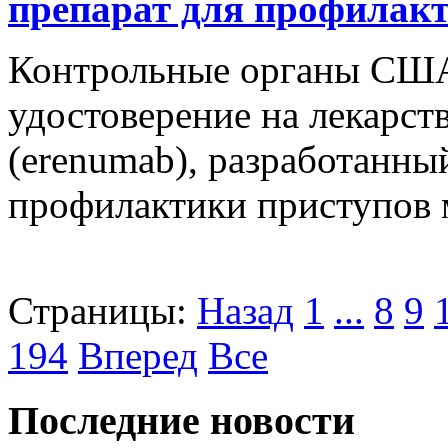
препарат для профилак
Контрольные органы США
удостоверение на лекарст
(erenumab), разработанн
профилактики приступов 
Страницы:
Назад
1
...
8
9
194
Вперед
Все
Последние новости