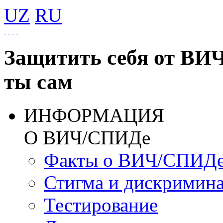
UZ
RU
Защитить себя от ВИ
ты сам
ИНФОРМАЦИЯ
О ВИЧ/СПИДе
Факты о ВИЧ/СПИД
Стигма и дискримин
Тестирование