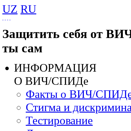
UZ
RU
Защитить себя от ВИ
ты сам
ИНФОРМАЦИЯ
О ВИЧ/СПИДе
Факты о ВИЧ/СПИД
Стигма и дискримин
Тестирование