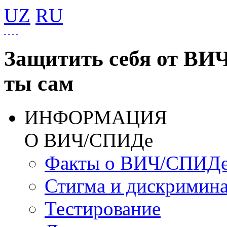
UZ
RU
Защитить себя от ВИ
ты сам
ИНФОРМАЦИЯ
О ВИЧ/СПИДе
Факты о ВИЧ/СПИД
Стигма и дискримин
Тестирование