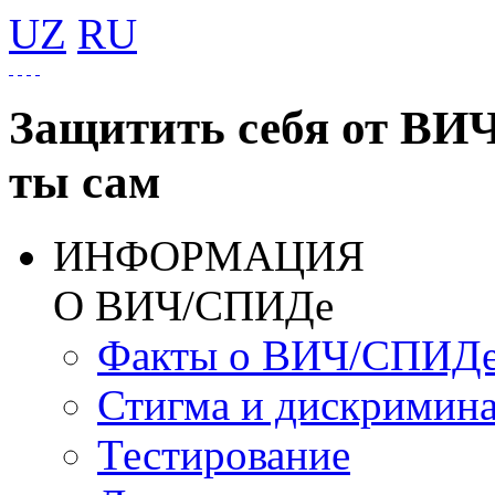
UZ
RU
Защитить себя от ВИ
ты сам
ИНФОРМАЦИЯ
О ВИЧ/СПИДе
Факты о ВИЧ/СПИД
Стигма и дискримин
Тестирование