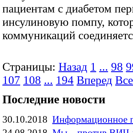
пациентам с диабетом пер
инсулиновую помпу, кото
коммуникаций соединяется
Страницы:
Назад
1
...
98
9
107
108
...
194
Вперед
Все
Последние новости
30.10.2018
Информационное 
24.08.2018
Мы – против ВИЧ-