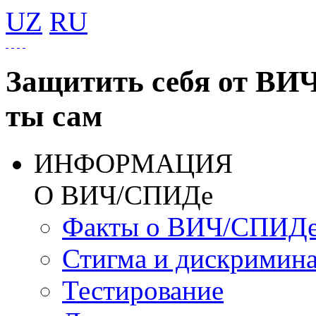
UZ
RU
Защитить себя от ВИ
ты сам
ИНФОРМАЦИЯ
О ВИЧ/СПИДе
Факты о ВИЧ/СПИД
Стигма и дискримин
Тестирование