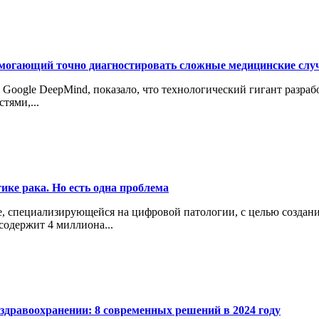
омогающий точно диагностировать сложные медицинские слу
 Google DeepMind, показало, что технологический гигант разраб
тями,...
ике рака. Но есть одна проблема
ige, специализирующейся на цифровой патологии, с целью созда
одержит 4 миллиона...
дравоохранении: 8 современных решений в 2024 году