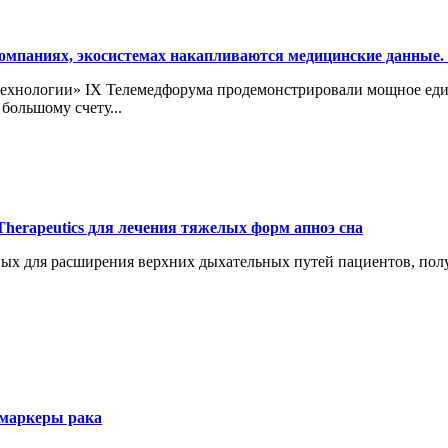
компаниях, экосистемах накапливаются медицинские данные.
ехнологии» IX Телемедфорума продемонстрировали мощное един
ольшому счету...
Therapeutics для лечения тяжелых форм апноэ сна
нных для расширения верхних дыхательных путей пациентов, по
омаркеры рака