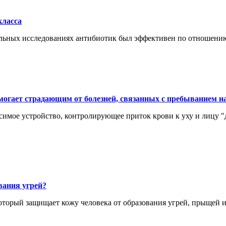
класса
льных исследованиях антибиотик был эффективен по отношению
огает страдающим от болезней, связанных с пребыванием на
осимое устройство, контролирующее приток крови к уху и лицу 
вания угрей?
оторый защищает кожу человека от образования угрей, прыщей 