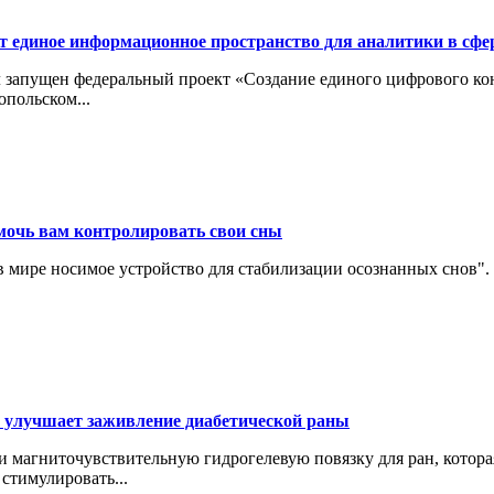
т единое информационное пространство для аналитики в сфе
ыл запущен федеральный проект «Создание единого цифрового ко
польском...
мочь вам контролировать свои сны
е в мире носимое устройство для стабилизации осознанных снов"
я улучшает заживление диабетической раны
 магниточувствительную гидрогелевую повязку для ран, котора
стимулировать...