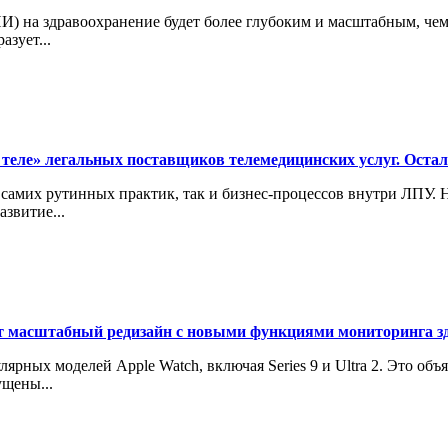
ИИ) на здравоохранение будет более глубоким и масштабным, че
зует...
теле» легальных поставщиков телемедицинских услуг. Оста
самих рутинных практик, так и бизнес-процессов внутри ЛПУ. Н
звитие...
дет масштабный редизайн с новыми функциями мониторинга з
рных моделей Apple Watch, включая Series 9 и Ultra 2. Это об
ущены...