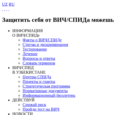
UZ
RU
Защитить себя от ВИЧ/СПИДа можешь 
ИНФОРМАЦИЯ
О ВИЧ/СПИДе
Факты о ВИЧ/СПИДе
Стигма и дискриминация
Тестирование
Лечение
Вопросы и ответы
Словарь терминов
ВИЧ/СПИД
В УЗБЕКИСТАНЕ
Центры СПИДа
Проекты и гранты
Стратегическая программа
Нормативные документы
Информационный бюллетень
ДЕЙСТВУЙ
Снижай риск
Пройди тест на ВИЧ
НОВОСТИ