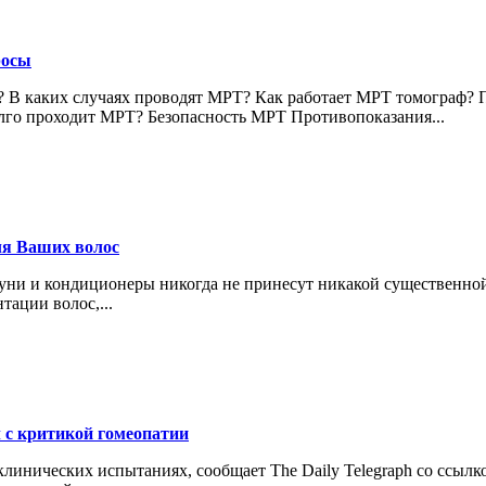
росы
 В каких случаях проводят МРТ? Как работает МРТ томограф? 
лго проходит МРТ? Безопасность МРТ Противопоказания...
ля Ваших волос
уни и кондиционеры никогда не принесут никакой существенной
ации волос,...
с критикой гомеопатии
инических испытаниях, сообщает The Daily Telegraph со ссылкой