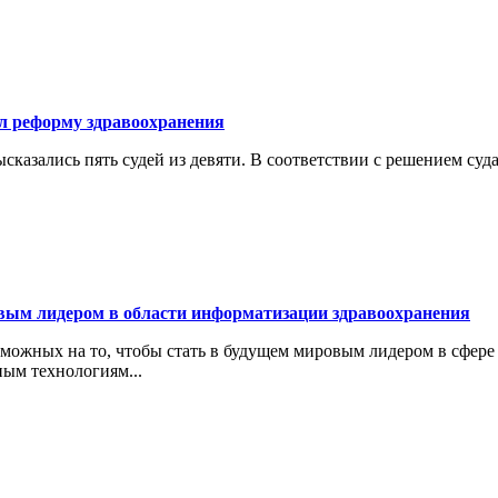
л реформу здравоохранения
казались пять судей из девяти. В соответствии с решением су
вым лидером в области информатизации здравоохранения
зможных на то, чтобы стать в будущем мировым лидером в сфер
ым технологиям...