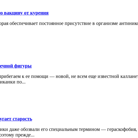
ю вакцину от курения
торая обеспечивает постоянное присутствие в организме антини
речной фигуры
ибегаем к ее помощи — новой, не всем еще известной калланети
иканки по...
угает старость
ки даже обозвали его специальным термином — гераскофобия, то
оэтому прежде...