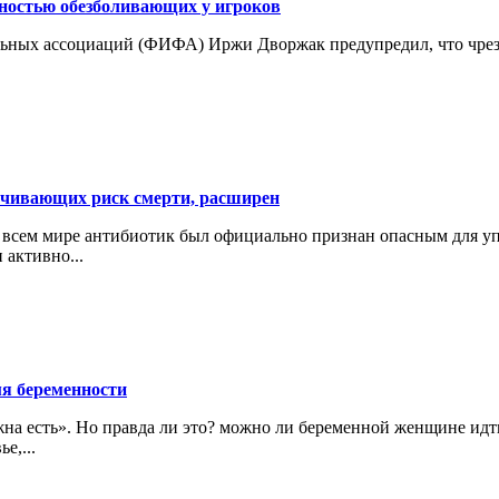
остью обезболивающих у игроков
ных ассоциаций (ФИФА) Иржи Дворжак предупредил, что чрезм
ичивающих риск смерти, расширен
о всем мире антибиотик был официально признан опасным для у
 активно...
мя беременности
лжна есть». Но правда ли это? можно ли беременной женщине идт
е,...