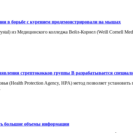
пии в борьбе с курением продемонстрировали на мышах
stal) из Медицинского колледжа Вейл-Корнел (Weill Cornell Med
явления стрептококков группы В разрабатывается специалис
вья (Health Protection Agency, HPA) метод позволяет установит
.
ать большие объемы информации