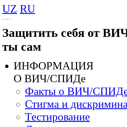
UZ
RU
Защитить себя от ВИ
ты сам
ИНФОРМАЦИЯ
О ВИЧ/СПИДе
Факты о ВИЧ/СПИД
Стигма и дискримин
Тестирование