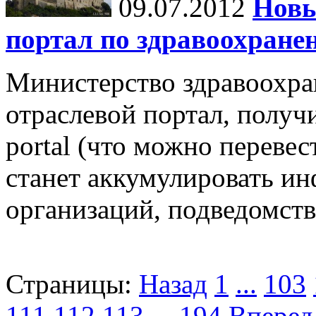
09.07.2012
Новы
портал по здравоохране
Министерство здравоохра
отраслевой портал, полу
portal (что можно перевес
станет аккумулировать и
организаций, подведомств
Страницы:
Назад
1
...
103
111
112
113
...
194
Вперед