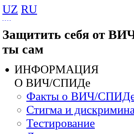
UZ
RU
Защитить себя от ВИ
ты сам
ИНФОРМАЦИЯ
О ВИЧ/СПИДе
Факты о ВИЧ/СПИД
Стигма и дискримин
Тестирование