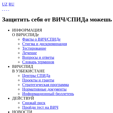
UZ
RU
Защитить себя от ВИЧ/СПИДа можешь 
ИНФОРМАЦИЯ
О ВИЧ/СПИДе
Факты о ВИЧ/СПИДе
Стигма и дискриминация
Тестирование
Лечение
Вопросы и ответы
Словарь терминов
ВИЧ/СПИД
В УЗБЕКИСТАНЕ
Центры СПИДа
Проекты и гранты
Стратегическая программа
Нормативные документы
Информационный бюллетень
ДЕЙСТВУЙ
Снижай риск
Пройди тест на ВИЧ
НОВОСТИ