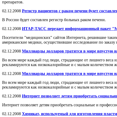
препаратов.
02.12.2008
Регистр пациентов с раком печени будет составле
В России будет составлен регистр больных раком печени.
02.12.2008
ИТАР-ТАСС передает информационный пакет
Посетители "медицинских" сайтов Интернета, решившие таким
американские медики, осуществившие исследование по заказу 
02.12.2008
Миллиарды долларов тратятся в мире впустую н
Во всем мире каждый год люди, страдающие от лишнего веса и
рекламируются как низкокалорийные и с малым количеством ж
02.12.2008
Миллиарды долларов тратятся в мире впустую н
Во всем мире каждый год люди, страдающие от лишнего веса и
рекламируются как низкокалорийные и с малым количеством ж
02.12.2008
Интернет позволяет детям приобретать социаль
Интернет позволяет детям приобретать социальные и професс
02.12.2008
Химикат, используемый для изготовления пластм