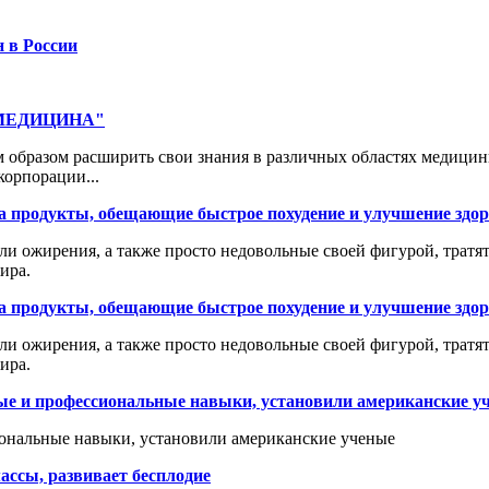
н в России
 "МЕДИЦИНА"
 образом расширить свои знания в различных областях медицин
корпорации...
а продукты, обещающие быстрое похудение и улучшение здо
ли ожирения, а также просто недовольные своей фигурой, трат
ира.
а продукты, обещающие быстрое похудение и улучшение здо
ли ожирения, а также просто недовольные своей фигурой, трат
ира.
ные и профессиональные навыки, установили американские у
иональные навыки, установили американские ученые
ассы, развивает бесплодие