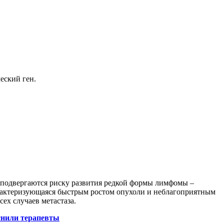
еский ген.
подвергаются риску развития редкой формы лимфомы –
арактеризующаяся быстрым ростом опухоли и неблагоприятным
ех случаев метастаза.
снили терапевты