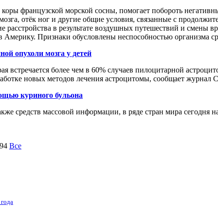
оры французской морской сосны, помогает побороть негативны
 мозга, отёк ног и другие общие условия, связанные с продолжи
 расстройства в результате воздушных путешествий и смены вр
ы в Америку. Признаки обусловлены неспособностью организма ср
ой опухоли мозга у детей
я встречается более чем в 60% случаев пилоцитарной астроцито
аботке новых методов лечения астроцитомы, сообщает журнал Ca
мощью куриного бульона
же средств массовой информации, в ряде стран мира сегодня н
94
Все
 года