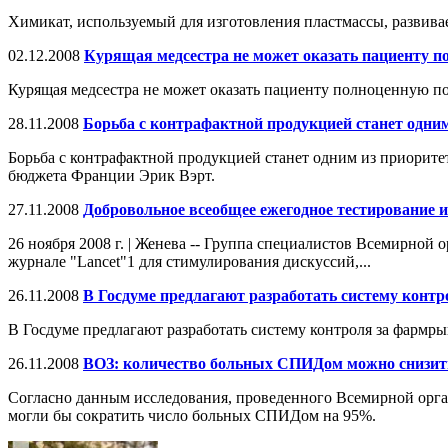
Химикат, используемый для изготовления пластмассы, развива
02.12.2008
Курящая медсестра не может оказать пациенту 
Курящая медсестра не может оказать пациенту полноценную п
28.11.2008
Борьба с контрафактной продукцией станет одни
Борьба с контрафактной продукцией станет одним из приоритет
бюджета Франции Эрик Вэрт.
27.11.2008
Добровольное всеобщее ежегодное тестирование и
26 ноября 2008 г. | Женева -- Группа специалистов Всемирной
журнале "Lancet"1 для стимулирования дискуссий,...
26.11.2008
В Госдуме предлагают разработать систему конт
В Госдуме предлагают разработать систему контроля за фармр
26.11.2008
ВОЗ: количество больных СПИДом можно снизит
Согласно данным исследования, проведенного Всемирной орг
могли бы сократить число больных СПИДом на 95%.