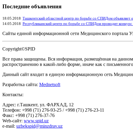
Последние объявления
18.05.2018
Ташкентский областной центр по борьбе со СПИДом объявляет о
14.05.2018
Республиканский центр по борьбе со СПИДом проводит конкурс
Сайты единой информационной сети Медицинского портала У
Copyright©SPID
Все права защищены. Вся информация, размещённая на данном 
распространению в какой-либо форме, иначе как с письменног
Данный сайт входит в единую информационную сеть Медицинс
Разработка сайта:
Mednetsoft
Контакты:
Адрес: г.Ташкент, ул. ФАРХАД, 12
Телефон: +998 (71) 276-93-25 / +998 (71) 276-23-11
Факс: +998 (71) 276-37-76
Web-сайт:
www.spid.uz
e-mail:
uzbekspid@minzdrav.uz