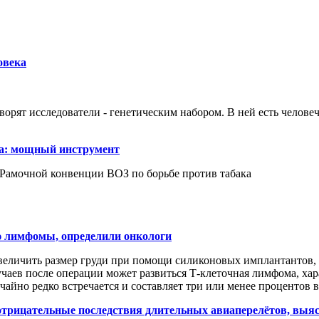
овека
ворят исследователи - генетическим набором. В ней есть человеч
ка: мощный инструмент
Рамочной конвенции ВОЗ по борьбе против табака
 лимфомы, определили онкологи
личить размер груди при помощи силиконовых имплантантов, 
учаев после операции может развиться Т-клеточная лимфома, х
йно редко встречается и составляет три или менее процентов вс
 отрицательные последствия длительных авиаперелётов, выя