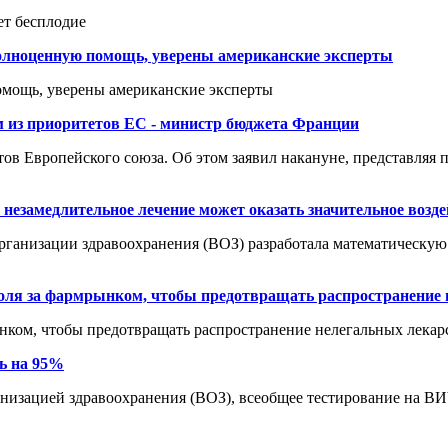
ет бесплодие
полноценную помощь, уверены американские эксперты
омощь, уверены американские эксперты
м из приоритетов ЕС - министр бюджета Франции
ов Европейского союза. Об этом заявил накануне, представляя п
 незамедлительное лечение может оказать значительное возд
 организации здравоохранения (ВОЗ) разработала математическую
роля за фармрынком, чтобы предотвращать распространение
ынком, чтобы предотвращать распространение нелегальных лекар
ь на 95%
анизацией здравоохранения (ВОЗ), всеобщее тестирование на 