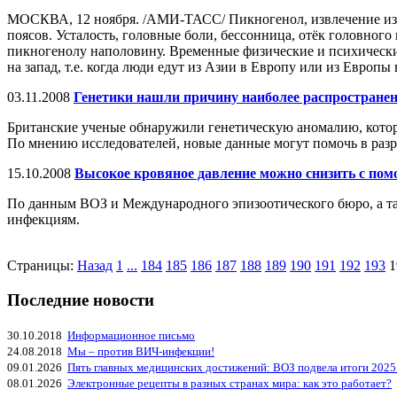
МОСКВА, 12 ноября. /АМИ-ТАСС/ Пикногенол, извлечение из к
поясов. Усталость, головные боли, бессонница, отёк головного
пикногенолу наполовину. Временные физические и психические
на запад, т.е. когда люди едут из Азии в Европу или из Европ
03.11.2008
Генетики нашли причину наиболее распространенн
Британские ученые обнаружили генетическую аномалию, котора
По мнению исследователей, новые данные могут помочь в разр
15.10.2008
Высокое кровяное давление можно снизить с по
По данным ВОЗ и Международного эпизоотического бюро, а так
инфекциям.
Страницы:
Назад
1
...
184
185
186
187
188
189
190
191
192
193
1
Последние новости
30.10.2018
Информационное письмо
24.08.2018
Мы – против ВИЧ-инфекции!
09.01.2026
Пять главных медицинских достижений: ВОЗ подвела итоги 2025
08.01.2026
Электронные рецепты в разных странах мира: как это работает?