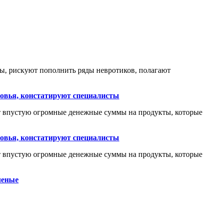
ы, рискуют пополнить ряды невротиков, полагают
ровья, констатируют специалисты
ят впустую огромные денежные суммы на продукты, которые
ровья, констатируют специалисты
ят впустую огромные денежные суммы на продукты, которые
ченые