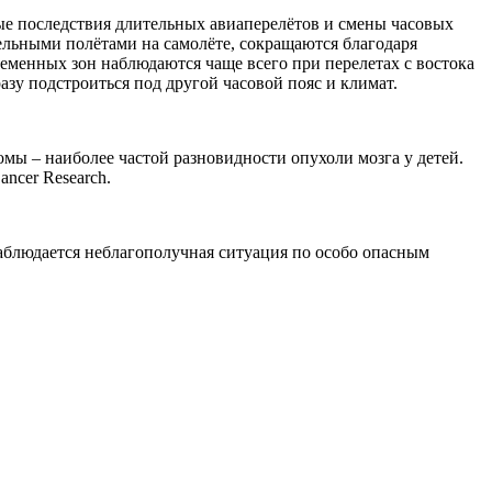
е последствия длительных авиаперелётов и смены часовых
тельными полётами на самолёте, сокращаются благодаря
еменных зон наблюдаются чаще всего при перелетах с востока
азу подстроиться под другой часовой пояс и климат.
мы – наиболее частой разновидности опухоли мозга у детей.
ncer Research.
аблюдается неблагополучная ситуация по особо опасным