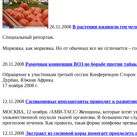
26.11.2008
В растения вживили ген чел
Специальный репортаж.
Морковка, как морковка. Но от обычных все же отличается – го
20.11.2008
Рамочная конвенция ВОЗ по борьбе против таба
Обращение к участникам третьей сессии Конференции Сторон 
Дурбан, Южная Африка
17 ноября 2008 г.
12.11.2008
Силиконовые имплантанты приводят к развитию
МОСКВА, 12 ноября. /АМИ-ТАСС/ Женщины, которые хотят уве
злокачественной опухоли тканей организма. В большинстве сл
прогнозом лечения. Как правило, такая форма лимфомы чрезвыча
12.11.2008
Экстракт из сосновой коры помогает преодолеть