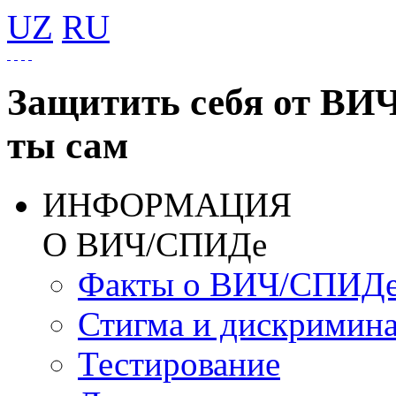
UZ
RU
Защитить себя от ВИ
ты сам
ИНФОРМАЦИЯ
О ВИЧ/СПИДе
Факты о ВИЧ/СПИД
Стигма и дискримин
Тестирование