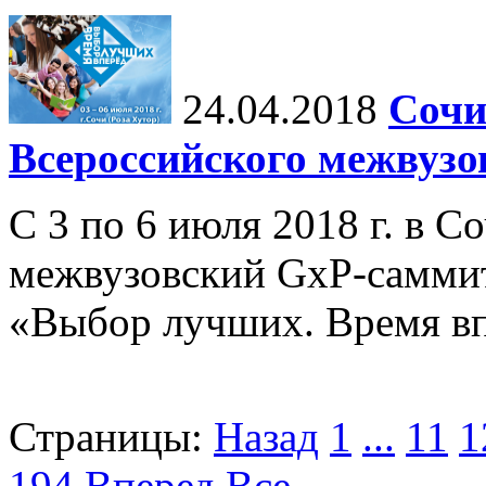
24.04.2018
Сочи
Всероссийского межвузо
С 3 по 6 июля 2018 г. в С
межвузовский GxP-самми
«Выбор лучших. Время вп
Страницы:
Назад
1
...
11
1
194
Вперед
Все