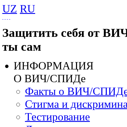
UZ
RU
Защитить себя от ВИ
ты сам
ИНФОРМАЦИЯ
О ВИЧ/СПИДе
Факты о ВИЧ/СПИД
Стигма и дискримин
Тестирование