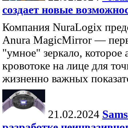
создает новые возможно
Компания NuraLogix пред
Anura MagicMirror — перв
"умное" зеркало, которое
кровотоке на лице для то
жизненно важных показате
21.02.2024
Sams
разработке неинвазивно