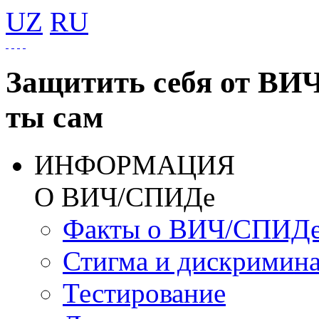
UZ
RU
Защитить себя от ВИ
ты сам
ИНФОРМАЦИЯ
О ВИЧ/СПИДе
Факты о ВИЧ/СПИД
Стигма и дискримин
Тестирование