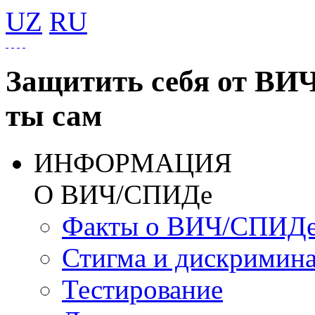
UZ
RU
Защитить себя от ВИ
ты сам
ИНФОРМАЦИЯ
О ВИЧ/СПИДе
Факты о ВИЧ/СПИД
Стигма и дискримин
Тестирование